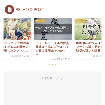
RELATED POST
ーツ
スポーツ
スポーツ
本vsチュニジア戦の審
デュアルモーグルの採点
町野修斗の投入はな
が酷すぎる…本田圭佑
基準は？先にゴールして
ブラジル戦で見えた
疑問視したファウル...
も負ける理由をわかり
監督の狙いと誤算
や...
2026年6月21日
2026年6
2026年2月14日
スポンサーリンク