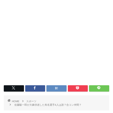
HOME
スポーツ
佐藤駿一郎が大麻供述した有名選手4人は誰？合コン仲間？