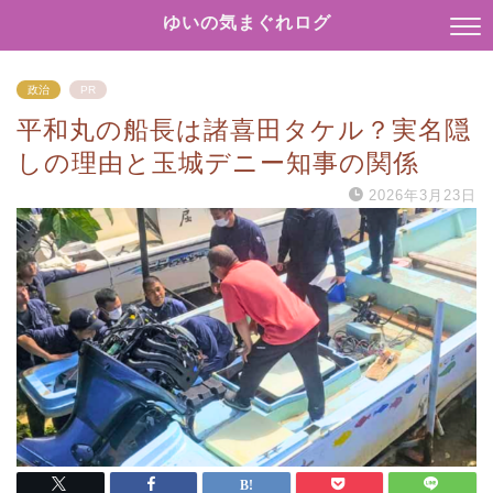
ゆいの気まぐれログ
政治
PR
平和丸の船長は諸喜田タケル？実名隠
しの理由と玉城デニー知事の関係
2026年3月23日