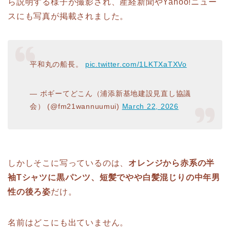
ら説明する様子が撮影され、産経新聞やYahoo!ニュー
スにも写真が掲載されました。
平和丸の船長。
pic.twitter.com/1LKTXaTXVo
— ボギーてどこん（浦添新基地建設見直し協議
会） (@fm21wannuumui)
March 22, 2026
しかしそこに写っているのは、
オレンジから赤系の半
袖Tシャツに黒パンツ、短髪でやや白髪混じりの中年男
性の後ろ姿
だけ。
名前はどこにも出ていません。