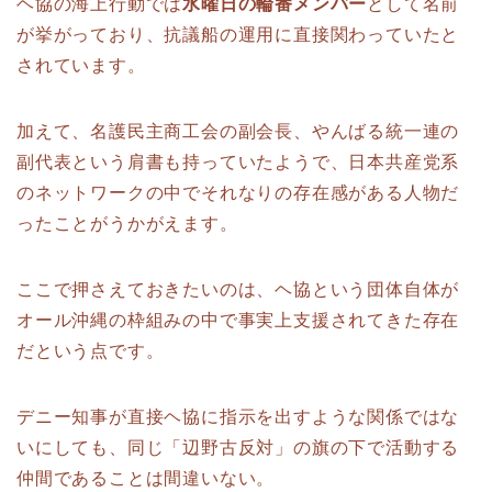
ヘ協の海上行動では
水曜日の輪番メンバー
として名前
が挙がっており、抗議船の運用に直接関わっていたと
されています。
加えて、名護民主商工会の副会長、やんばる統一連の
副代表という肩書も持っていたようで、日本共産党系
のネットワークの中でそれなりの存在感がある人物だ
ったことがうかがえます。
ここで押さえておきたいのは、ヘ協という団体自体が
オール沖縄の枠組みの中で事実上支援されてきた存在
だという点です。
デニー知事が直接ヘ協に指示を出すような関係ではな
いにしても、同じ「辺野古反対」の旗の下で活動する
仲間であることは間違いない。