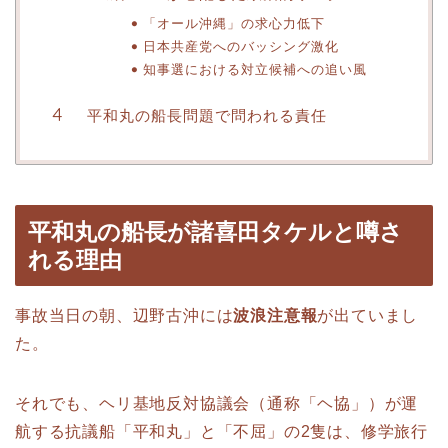
「オール沖縄」の求心力低下
日本共産党へのバッシング激化
知事選における対立候補への追い風
平和丸の船長問題で問われる責任
平和丸の船長が諸喜田タケルと噂さ
れる理由
事故当日の朝、辺野古沖には
波浪注意報
が出ていまし
た。
それでも、ヘリ基地反対協議会（通称「ヘ協」）が運
航する抗議船「平和丸」と「不屈」の2隻は、修学旅行