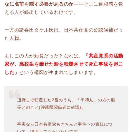
なに名前を隠す必要があるのか
——そこに違和感を覚
える人が続出しているわけです。
一方の諸喜田タケル氏は、日本共産党の公認候補だっ
た人物。
もしこの人が船長だったとなれば、
「共産党系の活動
家が、高校生を乗せた船を転覆させて死亡事故を起こ
した」
という構図が生まれてしまいます。
辺野古で転覆した2隻のうち、「平和丸」の方の船
長とのこと(沖縄県関係者に確認)。
事実なら日本共産党もきちんと事件への責任につ
いて、説明してもらいたいです。